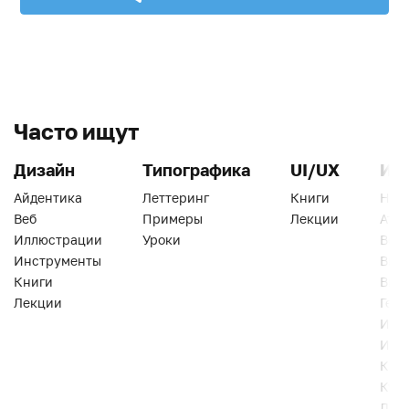
Часто ищут
Дизайн
Типографика
UI/UX
Ин
Айдентика
Леттеринг
Книги
Han
Веб
Примеры
Лекции
Ати
Иллюстрации
Уроки
Веб
Инструменты
Вид
Книги
Виз
Лекции
Геро
Инс
Инт
Кни
Кур
Лек