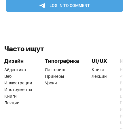
Часто ищут
Дизайн
Типографика
UI/UX
Ин
Айдентика
Леттеринг
Книги
Han
Веб
Примеры
Лекции
Ати
Иллюстрации
Уроки
Веб
Инструменты
Вид
Книги
Виз
Лекции
Геро
Инс
Инт
Кни