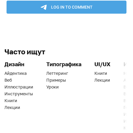
Часто ищут
Дизайн
Типографика
UI/UX
Ин
Айдентика
Леттеринг
Книги
Han
Веб
Примеры
Лекции
Ати
Иллюстрации
Уроки
Веб
Инструменты
Вид
Книги
Виз
Лекции
Геро
Инс
Инт
Кни