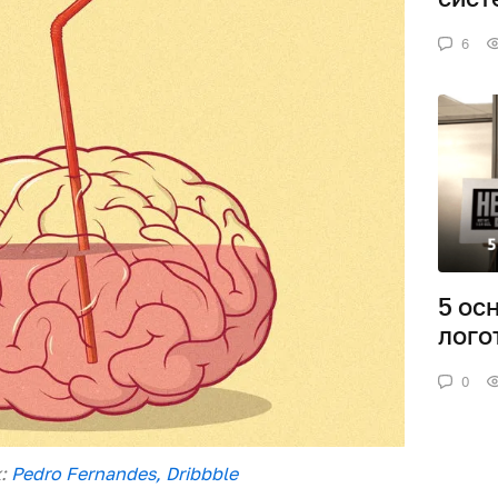
6
5 ос
лого
0
к:
Pedro Fernandes, Dribbble