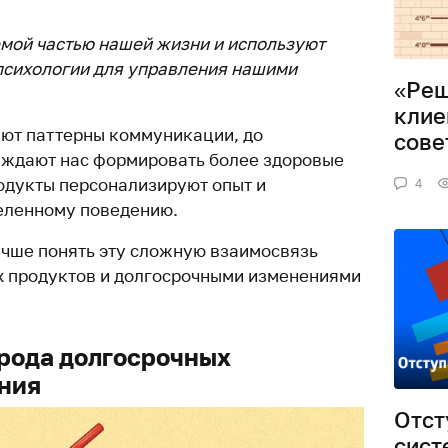
мой частью нашей жизни и используют
психологии для управления нашими
«Реш
клие
яют паттерны коммуникации, до
сове
уждают нас формировать более здоровые
одукты персонализируют опыт и
4
еленному поведению.
чше понять эту сложную взаимосвязь
 продуктов и долгосрочными изменениями
рода долгосрочных
ния
Отст
сист