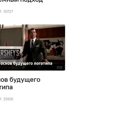
30727
нов будущего
типа
21618