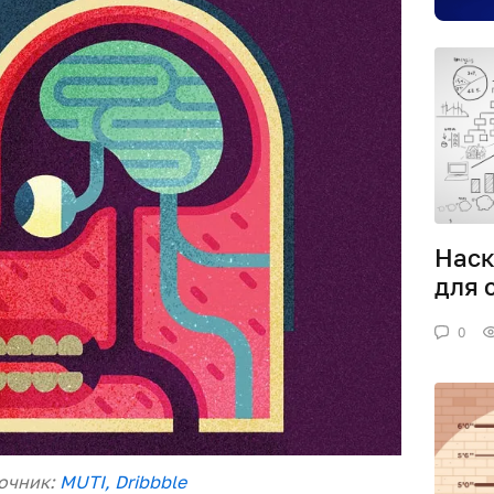
Наск
для 
0
очник:
MUTI, Dribbble