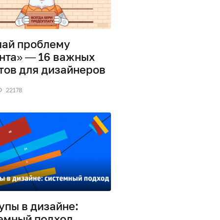
ай проблему
нта» — 16 важных
тов для дизайнеров
22178
упы в дизайне:
емный подход