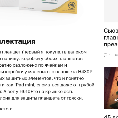
Сьюз
глав
плектация
през
ни планшет (первый я покупал в далеком
1
м напишу: коробки у обоих планшетов
уратно разложено по ячейкам и
ри коробки у маленького планшета H430P
ых защитных элементов, что и понятно
и как iPad mini, сломаться даже от грубой
. А вот у H610Pro на крышке есть
лона для защиты планшета от тряски.
шетов:
45 л