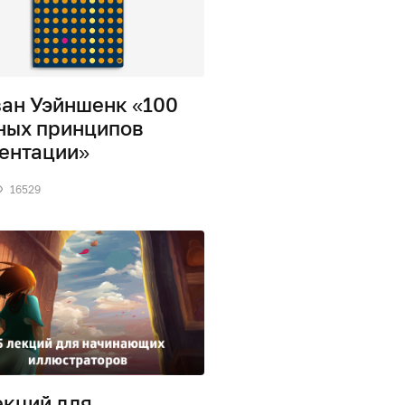
ан Уэйншенк «100
ных принципов
ентации»
16529
екций для