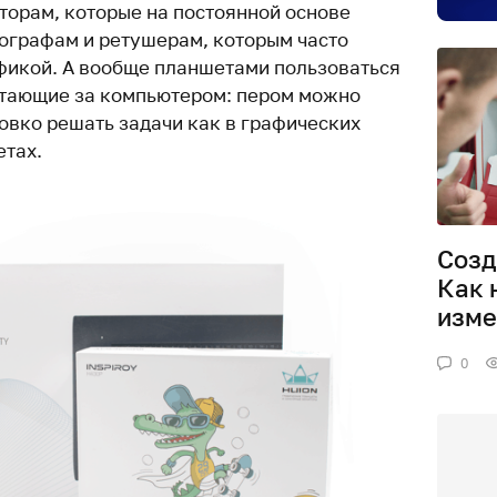
торам, которые на постоянной основе
ографам и ретушерам, которым часто
афикой. А вообще планшетами пользоваться
отающие за компьютером: пером можно
овко решать задачи как в графических
етах.
Созд
Как 
изме
0