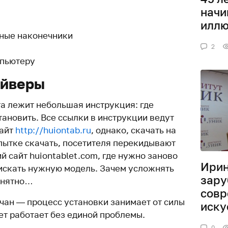
нач
иллю
нные наконечники
2
мпьютеру
айверы
а лежит небольшая инструкция: где
тановить. Все ссылки в инструкции ведут
сайт
http://huiontab.ru
, однако, скачать на
опытке скачать, посетителя перекидывают
 сайт huiontablet.com, где нужно заново
Ирин
 искать нужную модель. Зачем усложнять
зару
онятно…
совр
ачан — процесс установки занимает от силы
иску
ет работает без единой проблемы.
0