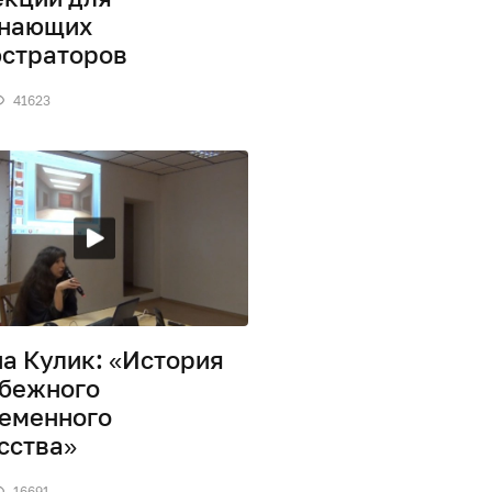
инающих
страторов
41623
а Кулик: «История
бежного
еменного
сства»
16691