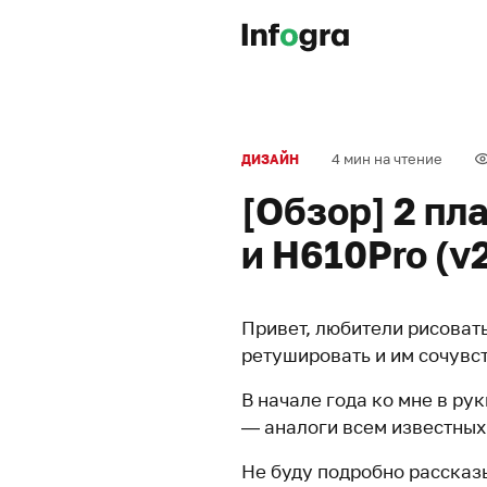
4 мин на чтение
ДИЗАЙН
[Обзор] 2 пл
и H610Pro (v
Привет, любители рисовать
ретушировать и им сочувст
В начале года ко мне в ру
— аналоги всем известны
Не буду подробно рассказ