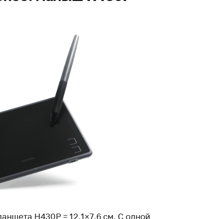
аншета H430P = 12,1×7,6 см. С одной