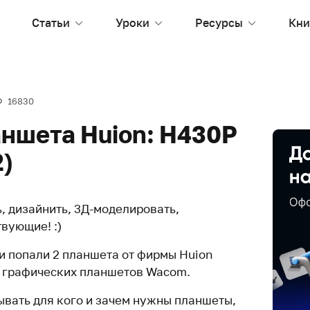
Статьи
Уроки
Ресурсы
Кни
16830
аншета Huion: H430P
2)
, дизайнить, 3Д-моделировать,
вующие! :)
ки попали 2 планшета от фирмы Huion
х графических планшетов Wacom.
ывать для кого и зачем нужны планшеты,