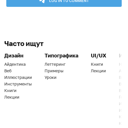
Часто ищут
Дизайн
Типографика
UI/UX
Ин
Айдентика
Леттеринг
Книги
Han
Веб
Примеры
Лекции
Ати
Иллюстрации
Уроки
Веб
Инструменты
Вид
Книги
Виз
Лекции
Геро
Инс
Инт
Кни
Кур