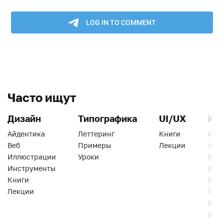
Часто ищут
Дизайн
Типографика
UI/UX
Ин
Айдентика
Леттеринг
Книги
Han
Веб
Примеры
Лекции
Ати
Иллюстрации
Уроки
Веб
Инструменты
Вид
Книги
Виз
Лекции
Геро
Инс
Инт