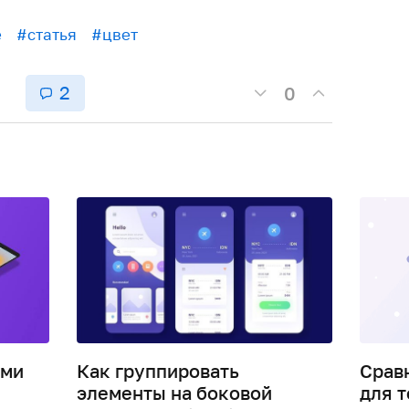
е
#статья
#цвет
2
0
ими
Как группировать
Срав
элементы на боковой
для т