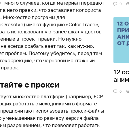
т много случаев, когда материал передают
0
т в него правки, что заставляет колориста
. Множество программ для
к Resolve) имеют функцию «Color Trace»,
вать использованную ранее шкалу цветов
сенные в проект правки. Но нужно
 не всегда срабатывает так, как нужно,
ет проблем. Поэтому убедитесь, перед тем
етокоррекцию, что черновой монтажный
 правок.
12 о
аним
тайте с прокси
0
ствует множество платформ (например, FCP
яющих работать с исходниками в формате
 предпочитают использовать прокси-файлы
о уменьшенная по размеру версия файла
им разрешением, что позволяет работать