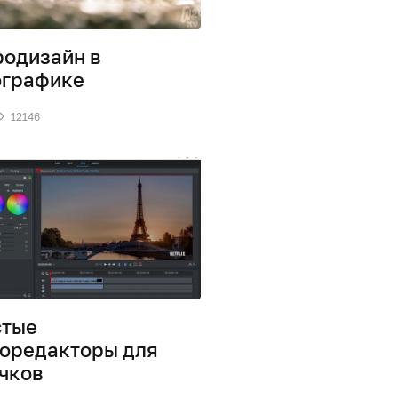
одизайн в
ографике
12146
стые
оредакторы для
чков