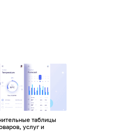
нительные таблицы
Как сделать боков
оваров, услуг и
удобным для восп