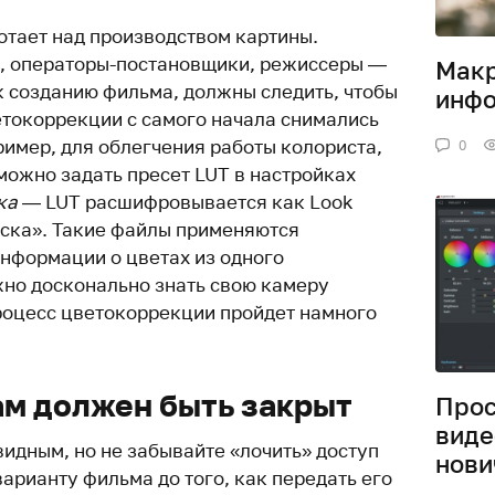
ботает над производством картины.
, операторы-постановщики, режиссеры —
Макр
к созданию фильма, должны следить, чтобы
инф
токоррекции с самого начала снимались
имер, для облегчения работы колориста,
0
можно задать пресет LUT в настройках
ика
— LUT расшифровывается как Look
иска». Такие файлы применяются
информации о цветах из одного
жно досконально знать свою камеру
процесс цветокоррекции пройдет намного
ам должен быть закрыт
Про
виде
идным, но не забывайте «лочить» доступ
нови
арианту фильма до того, как передать его