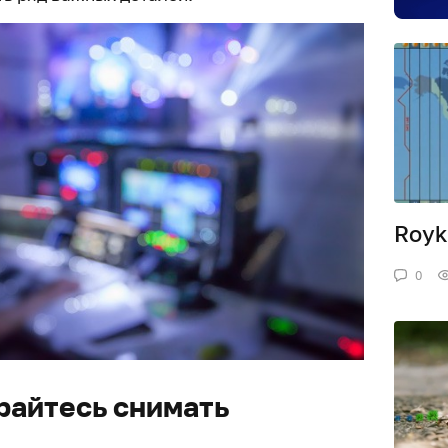
Royk
0
райтесь снимать