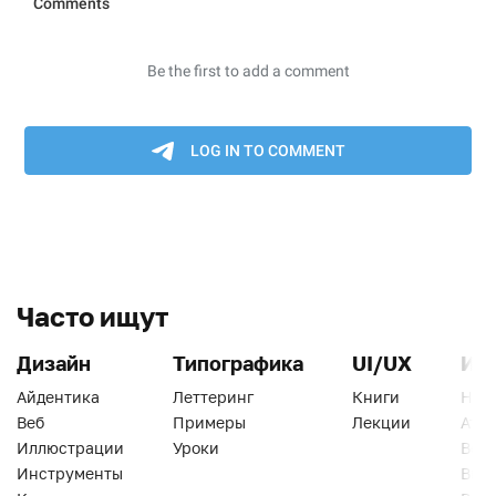
Часто ищут
Дизайн
Типографика
UI/UX
Ин
Айдентика
Леттеринг
Книги
Han
Веб
Примеры
Лекции
Ати
Иллюстрации
Уроки
Веб
Инструменты
Вид