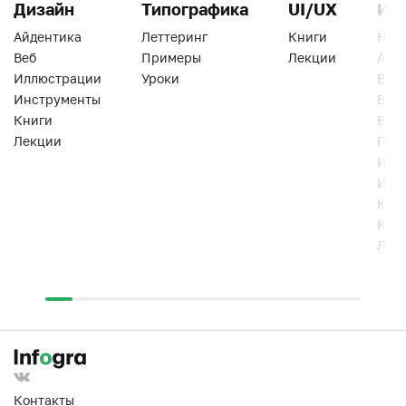
Дизайн
Типографика
UI/UX
Ин
Айдентика
Леттеринг
Книги
Han
Веб
Примеры
Лекции
Ати
Иллюстрации
Уроки
Веб
Инструменты
Вид
Книги
Виз
Лекции
Геро
Инс
Инт
Кни
Кур
Лек
Контакты