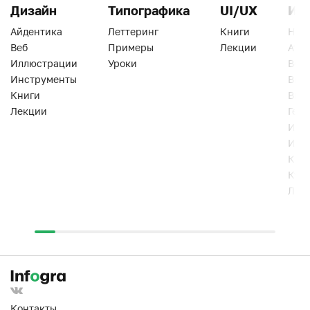
Дизайн
Типографика
UI/UX
Ин
Айдентика
Леттеринг
Книги
Han
Веб
Примеры
Лекции
Ати
Иллюстрации
Уроки
Веб
Инструменты
Вид
Книги
Виз
Лекции
Геро
Инс
Инт
Кни
Кур
Лек
Контакты