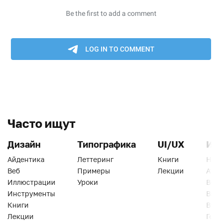
Часто ищут
Дизайн
Типографика
UI/UX
Ин
Айдентика
Леттеринг
Книги
Han
Веб
Примеры
Лекции
Ати
Иллюстрации
Уроки
Веб
Инструменты
Вид
Книги
Виз
Лекции
Геро