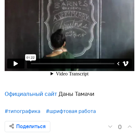
Официальный сайт
Даны Тамачи
#типографика
#шрифтовая работа
0
Поделиться