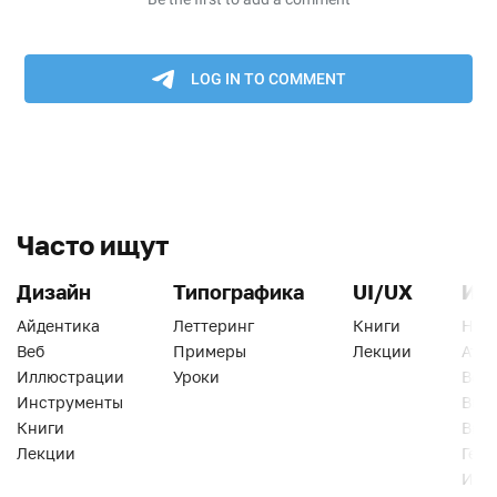
Часто ищут
Дизайн
Типографика
UI/UX
Ин
Айдентика
Леттеринг
Книги
Han
Веб
Примеры
Лекции
Ати
Иллюстрации
Уроки
Веб
Инструменты
Вид
Книги
Виз
Лекции
Геро
Инс