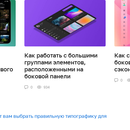
Как работать с большими
Как 
группами элементов,
боко
вого
расположенными на
сэко
боковой панели
0
0
934
ут вам выбрать правильную типографику для