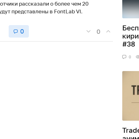
отчики рассказали о более чем 20
дут представлены в FontLab VI.
Бесп
0
0
кири
#38
0
Trad
аним