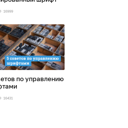
16999
ветов по управлению
фтами
16431