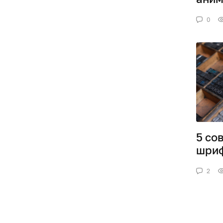
0
5 со
шри
2