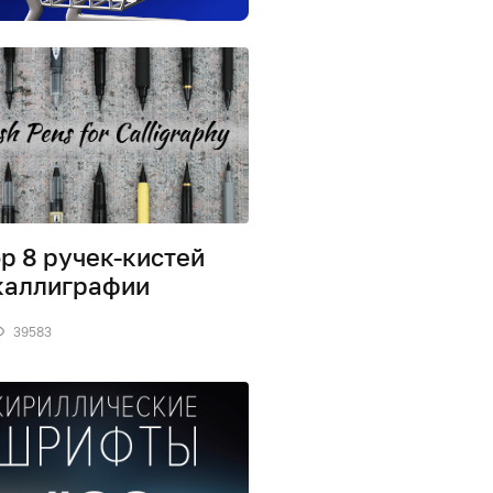
р 8 ручек-кистей
каллиграфии
39583