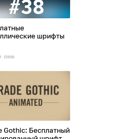
латные
ллические шрифты
15699
e Gothic: Бесплатный
ированный шрифт