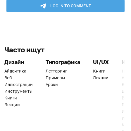
Часто ищут
Дизайн
Типографика
UI/UX
Ин
Айдентика
Леттеринг
Книги
Han
Веб
Примеры
Лекции
Ати
Иллюстрации
Уроки
Веб
Инструменты
Вид
Книги
Виз
Лекции
Геро
Инс
Инт
Кни