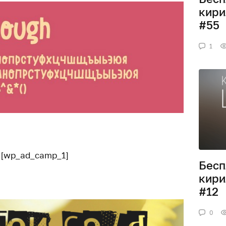
кири
#55
1
[wp_ad_camp_1]
Бесп
кири
#12
0