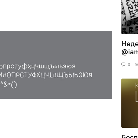
Неде
@iam
0
Бесп