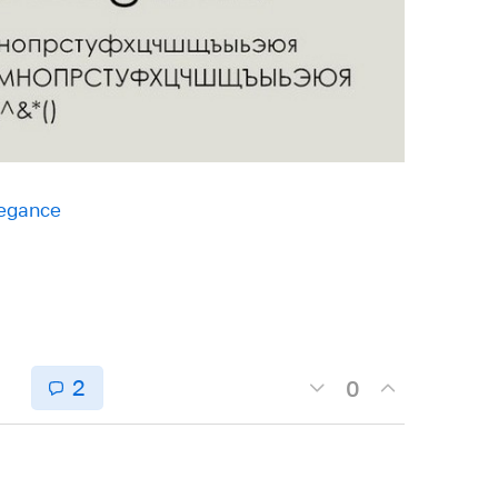
egance
2
0