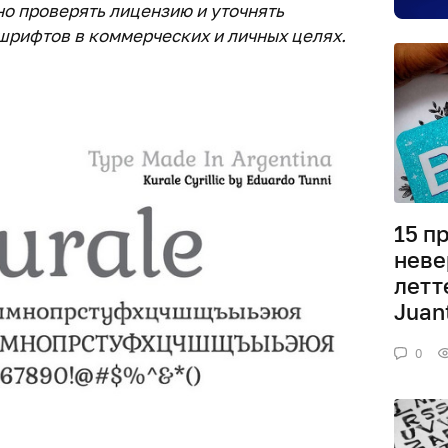
о проверять лицензию и уточнять
рифтов в коммерческих и личных целях.
15 п
неве
летт
Juan
0