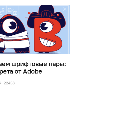
аем шрифтовые пары:
14 основных видов
рета от Adobe
2
57684
22438