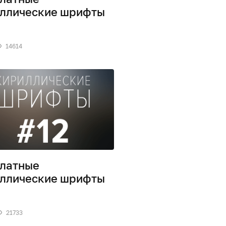
ллические шрифты
14614
латные
ллические шрифты
21733