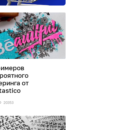
римеров
роятного
еринга от
tastico
20353