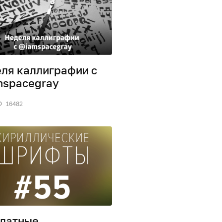
ля каллиграфии с
spacegray
16482
латные