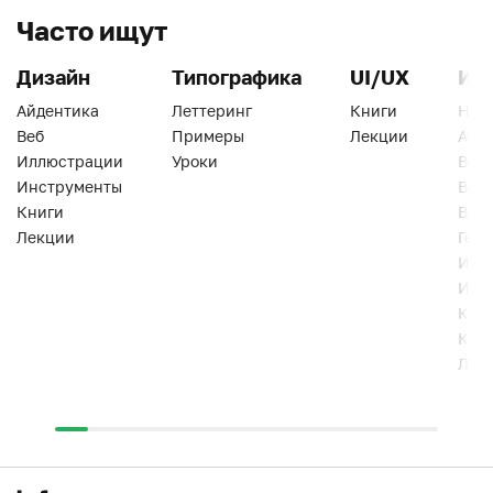
Часто ищут
Дизайн
Типографика
UI/UX
Ин
Айдентика
Леттеринг
Книги
Han
Веб
Примеры
Лекции
Ати
Иллюстрации
Уроки
Веб
Инструменты
Вид
Книги
Виз
Лекции
Геро
Инс
Инт
Кни
Кур
Лек