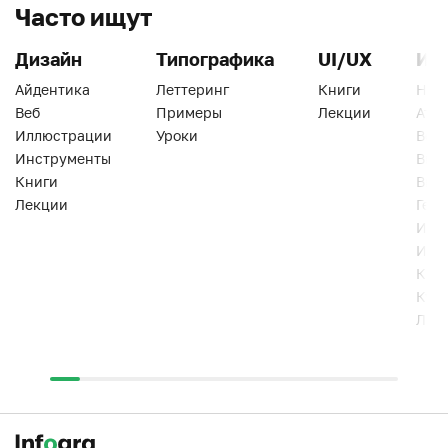
Часто ищут
Дизайн
Типографика
UI/UX
Ин
Айдентика
Леттеринг
Книги
Han
Веб
Примеры
Лекции
Ати
Иллюстрации
Уроки
Веб
Инструменты
Вид
Книги
Виз
Лекции
Геро
Инс
Инт
Кни
Кур
Лек