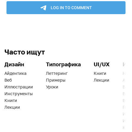
Часто ищут
Дизайн
Типографика
UI/UX
Ин
Айдентика
Леттеринг
Книги
Han
Веб
Примеры
Лекции
Ати
Иллюстрации
Уроки
Веб
Инструменты
Вид
Книги
Виз
Лекции
Геро
Инс
Инт
Кни