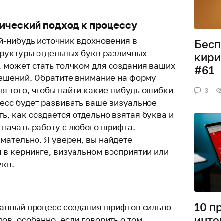
тический подход к процессу
й-нибудь источник вдохновения в
Бесп
труктуры отдельных букв различных
кири
, может стать толчком для создания ваших
#61
ешений. Обратите внимание на форму
ля того, чтобы найти какие-нибудь ошибки
3
цесс будет развивать ваше визуальное
, как создается отдельно взятая буква и
 начать работу с любого шрифта.
мательно. Я уверен, вы найдете
 в кернинге, визуальном восприятии или
укв.
10 п
анный процесс создания шрифтов сильно
инте
дов, особенно, если говорить о том