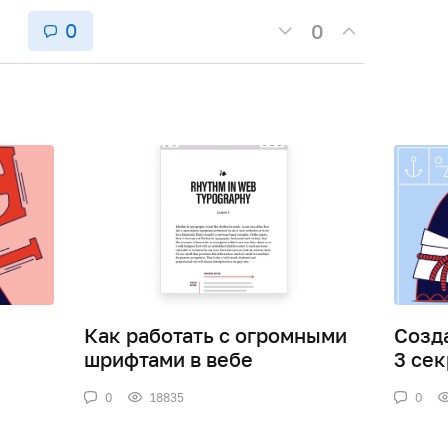
0
0
Как работать с огромными
Созд
шрифтами в вебе
3 сек
0
18835
0