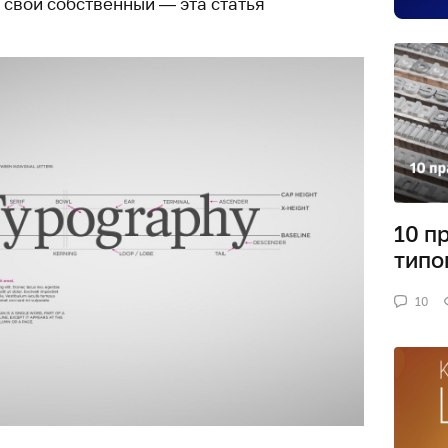
 свой собственный — эта статья
10 п
типо
10