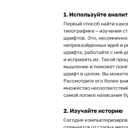
1. Используйте анали
Первый способ найти како
типографике – изучения с
шрифтов. Это, несомненно
непревзойденных идей и р
шрифта, работайте с ней д
и исправить их. Такой про
мышление и поможет понять
шрифт в целом. Вы можете
Рассмотрите его более вни
множество несоответствий
самой логике написания б
2. Изучайте историю
Сегодня компьютеризиров
отличается от старых мето