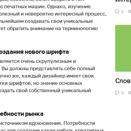
ло печатных машин. Однако, изучение
2
олезный и невероятно интересный процесс,
льнейшем создавать свои уникальные
ует обратить внимание на терминологию
создания нового шрифта
вляется очень скрупулезным и
 Вы должны представлять себе полный
нечно же, каждый дизайнер имеет свои
Слов
тки шрифтов, но знание основных
оздать свой собственный уникальный
0
ребности рынка
 источником вдохновения. Потребности
вас для создания каких-нибудь креативных