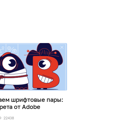
аем шрифтовые пары:
14 основных видов
рета от Adobe
2
57689
22438