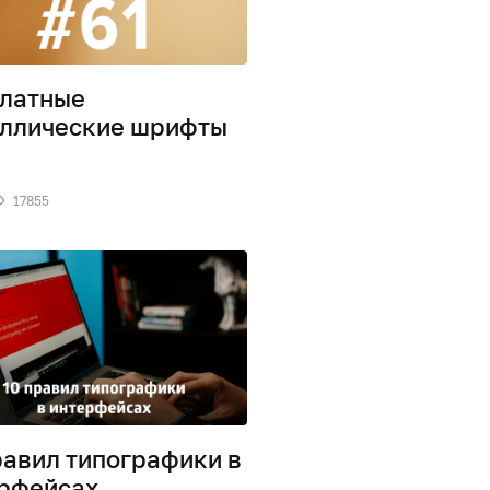
латные
ллические шрифты
17855
равил типографики в
рфейсах