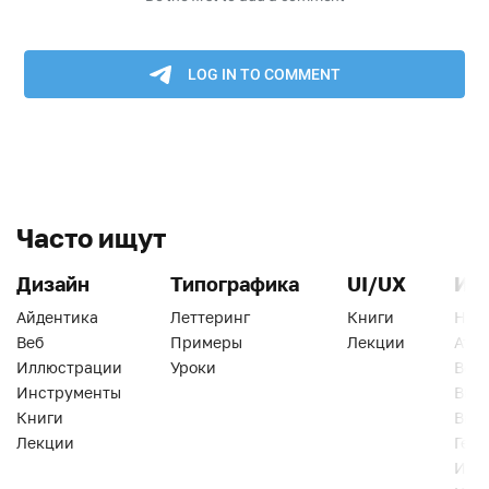
Часто ищут
Дизайн
Типографика
UI/UX
Ин
Айдентика
Леттеринг
Книги
Han
Веб
Примеры
Лекции
Ати
Иллюстрации
Уроки
Веб
Инструменты
Вид
Книги
Виз
Лекции
Геро
Инс