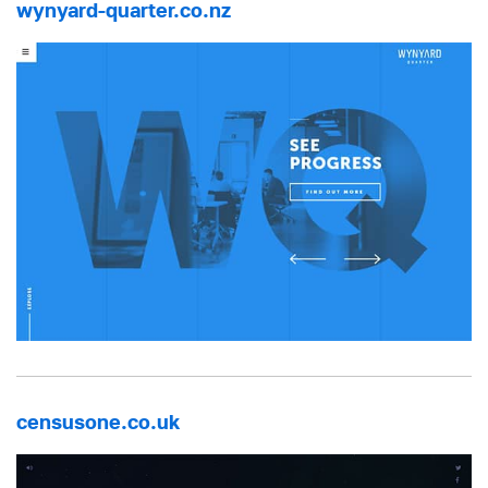
wynyard-quarter.co.nz
censusone.co.uk