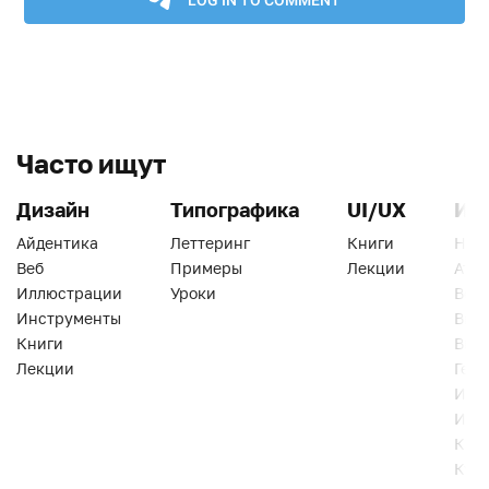
Часто ищут
Дизайн
Типографика
UI/UX
Ин
Айдентика
Леттеринг
Книги
Han
Веб
Примеры
Лекции
Ати
Иллюстрации
Уроки
Веб
Инструменты
Вид
Книги
Виз
Лекции
Геро
Инс
Инт
Кни
Кур