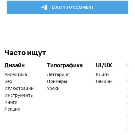
Часто ищут
Дизайн
Типографика
UI/UX
Ин
Айдентика
Леттеринг
Книги
Han
Веб
Примеры
Лекции
Ати
Иллюстрации
Уроки
Веб
Инструменты
Вид
Книги
Виз
Лекции
Геро
Инс
Инт
Кни