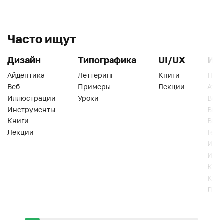
Часто ищут
Дизайн
Типографика
UI/UX
Ин
Айдентика
Леттеринг
Книги
Han
Веб
Примеры
Лекции
Ати
Иллюстрации
Уроки
Веб
Инструменты
Вид
Книги
Виз
Лекции
Геро
Инс
Инт
Кни
Кур
Лек