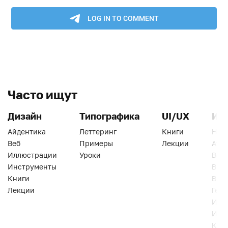
Часто ищут
Дизайн
Типографика
UI/UX
Ин
Айдентика
Леттеринг
Книги
Han
Веб
Примеры
Лекции
Ати
Иллюстрации
Уроки
Веб
Инструменты
Вид
Книги
Виз
Лекции
Геро
Инс
Инт
Кни