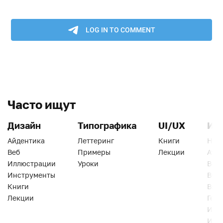
Часто ищут
Дизайн
Типографика
UI/UX
Ин
Айдентика
Леттеринг
Книги
Han
Веб
Примеры
Лекции
Ати
Иллюстрации
Уроки
Веб
Инструменты
Вид
Книги
Виз
Лекции
Геро
Инс
Инт