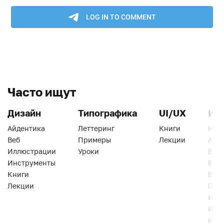
Часто ищут
Дизайн
Типографика
UI/UX
Ин
Айдентика
Леттеринг
Книги
Han
Веб
Примеры
Лекции
Ати
Иллюстрации
Уроки
Веб
Инструменты
Вид
Книги
Виз
Лекции
Геро
Инс
Инт
Кни