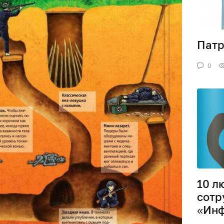
Патр
0
10 л
сотр
«Ин