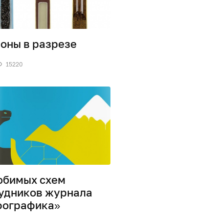
оны в разрезе
15220
юбимых схем
удников журнала
фографика»