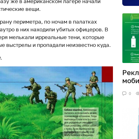
разу же в американском лагере начали
стические вещи.
рану периметра, по ночам в палатках
аутро в них находили убитых офицеров. В
геря мелькали ирреальные тени, которые
е выстрелы и пропадали неизвестно куда.
.
Рекл
моби
0