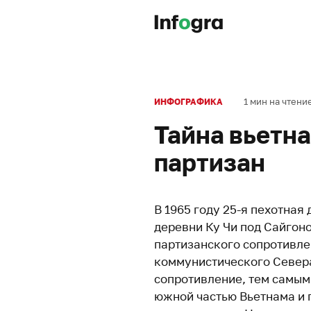
1 мин на чтени
ИНФОГРАФИКА
Тайна вьетн
партизан
В 1965 году 25-я пехотна
деревни Ку Чи под Сайгоно
партизанского сопротивле
коммунистического Север
сопротивление, тем самым
южной частью Вьетнама и