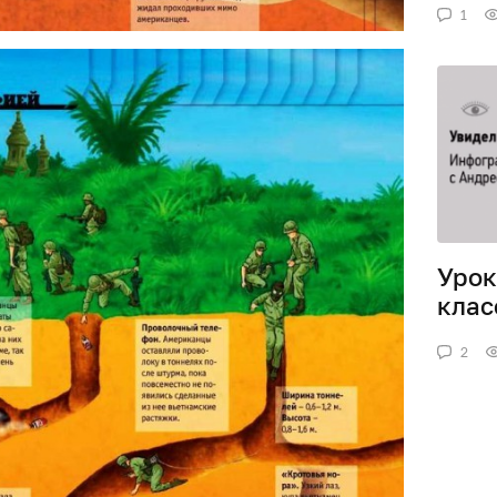
1
Урок
клас
2