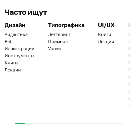
Часто ищут
Дизайн
Типографика
UI/UX
Ин
Айдентика
Леттеринг
Книги
Han
Веб
Примеры
Лекции
Ати
Иллюстрации
Уроки
Веб
Инструменты
Вид
Книги
Виз
Лекции
Геро
Инс
Инт
Кни
Кур
Лек