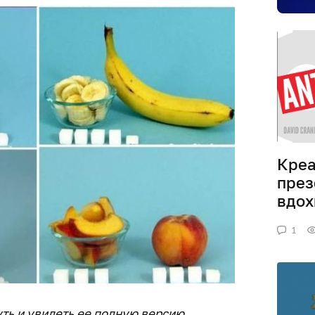
Креа
през
вдох
1
ть и увидеть ее полную версию