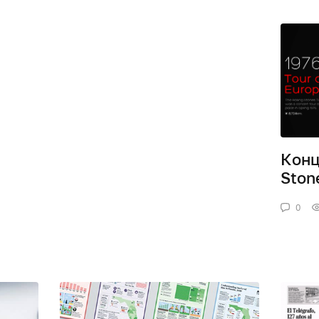
Конц
Ston
0