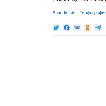
#handmade
#инфографи