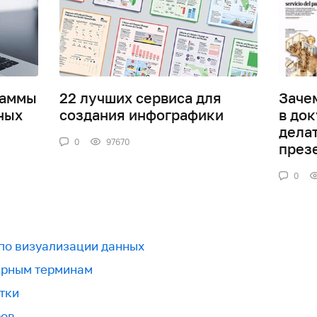
раммы
22 лучших сервиса для
Заче
ных
создания инфографики
в док
дела
0
97670
през
0
 по визуализации данных
урным терминам
тки
ров