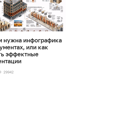
м нужна инфографика
Дизайн информаци
ументах, или как
0
41868
ть эффектные
ентации
29942