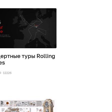
ертные туры Rolling
es
12226