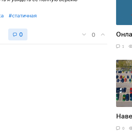
ка
#статичная
Онла
0
0
1
Наве
0