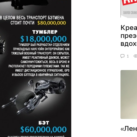
Креа
през
вдох
1
«Лен