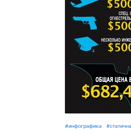
#инфографика
#статичн