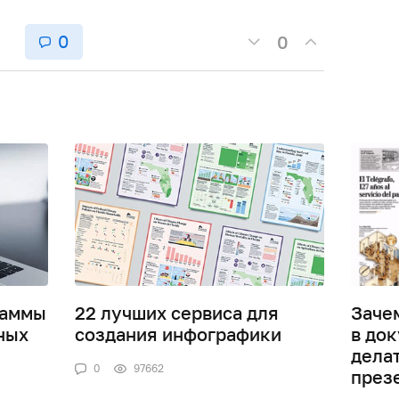
0
0
раммы
22 лучших сервиса для
Заче
ных
создания инфографики
в док
дела
0
97662
през