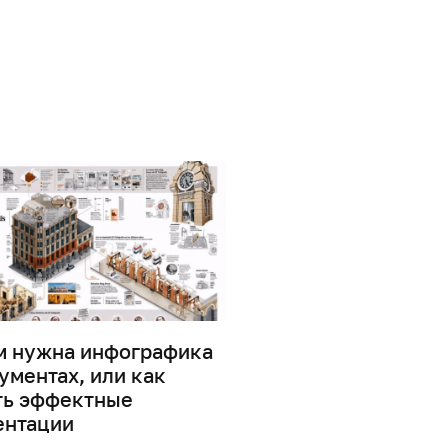
м нужна инфографика
Дизайн информаци
ументах, или как
0
41864
ть эффектные
ентации