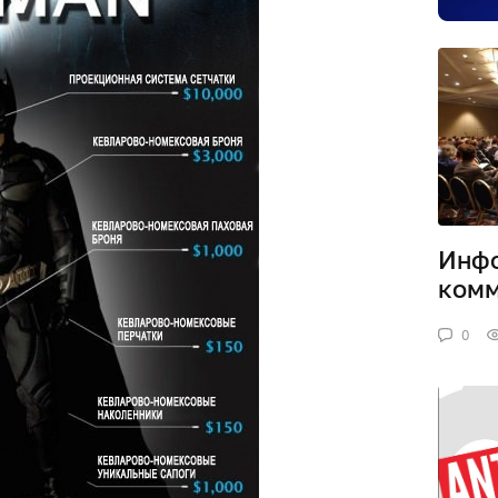
Инфо
комм
0