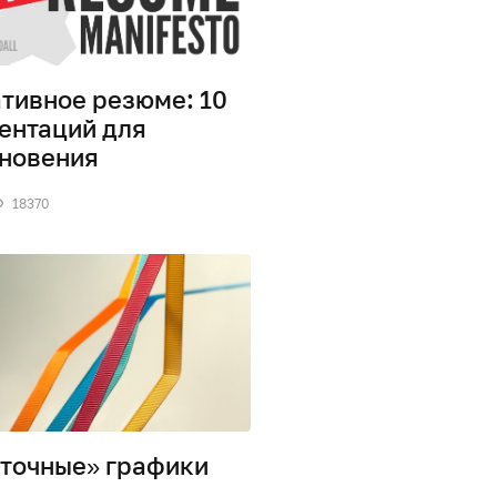
тивное резюме: 10
ентаций для
новения
18370
точные» графики