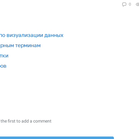
0
 по визуализации данных
урным терминам
тки
ров