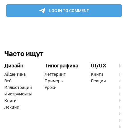
Часто ищут
Дизайн
Типографика
UI/UX
Ин
Айдентика
Леттеринг
Книги
Han
Веб
Примеры
Лекции
Ати
Иллюстрации
Уроки
Веб
Инструменты
Вид
Книги
Виз
Лекции
Геро
Инс
Инт
Кни