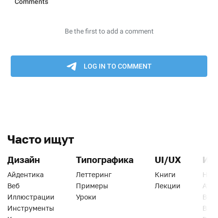
Часто ищут
Дизайн
Типографика
UI/UX
Ин
Айдентика
Леттеринг
Книги
Han
Веб
Примеры
Лекции
Ати
Иллюстрации
Уроки
Веб
Инструменты
Вид