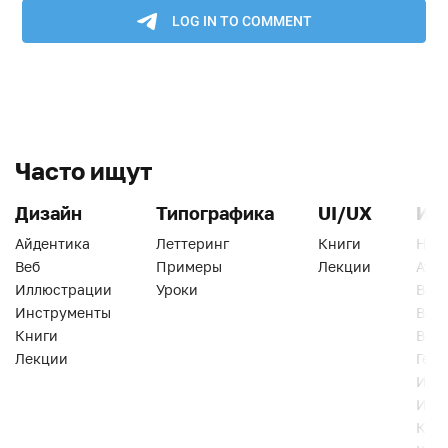
Часто ищут
Дизайн
Типографика
UI/UX
Ин
Айдентика
Леттеринг
Книги
Han
Веб
Примеры
Лекции
Ати
Иллюстрации
Уроки
Веб
Инструменты
Вид
Книги
Виз
Лекции
Геро
Инс
Инт
Кни