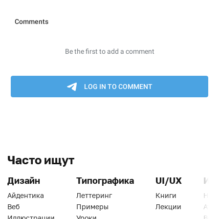
Часто ищут
Дизайн
Типографика
UI/UX
Ин
Айдентика
Леттеринг
Книги
Han
Веб
Примеры
Лекции
Ати
Иллюстрации
Уроки
Веб