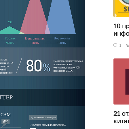
10 п
инфо
1
21 о
кита