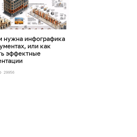
м нужна инфографика
Дизайн информаци
ументах, или как
0
41880
ть эффектные
ентации
29956