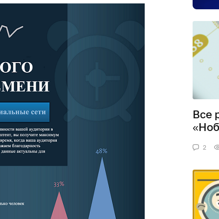
Все 
«Ноб
2