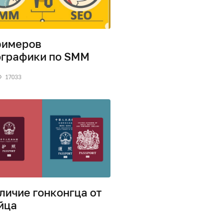
римеров
графики по SMM
17033
тличие гонконгца от
йца