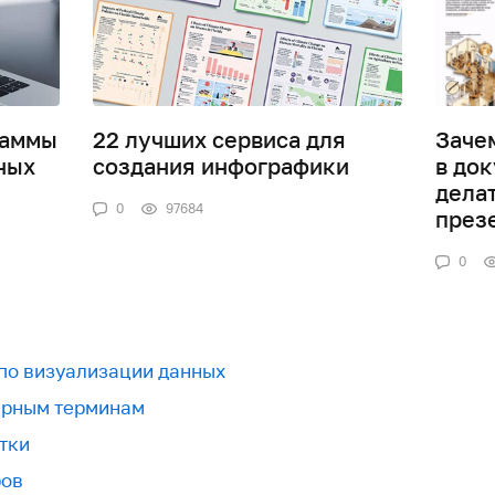
раммы
22 лучших сервиса для
Заче
ных
создания инфографики
в док
дела
0
97684
през
0
 по визуализации данных
урным терминам
тки
ров