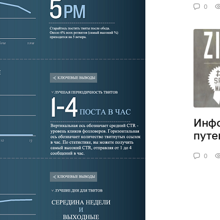
0
Инфо
путе
0