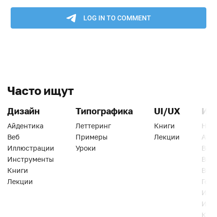
Часто ищут
Дизайн
Типографика
UI/UX
Ин
Айдентика
Леттеринг
Книги
Han
Веб
Примеры
Лекции
Ати
Иллюстрации
Уроки
Веб
Инструменты
Вид
Книги
Виз
Лекции
Геро
Инс
Инт
Кни