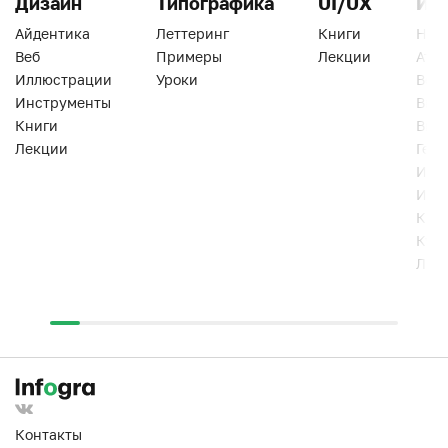
Дизайн
Типографика
UI/UX
Ин
Айдентика
Леттеринг
Книги
Han
Веб
Примеры
Лекции
Ати
Иллюстрации
Уроки
Веб
Инструменты
Вид
Книги
Виз
Лекции
Геро
Инс
Инт
Кни
Кур
Лек
Контакты