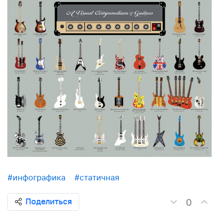
#инфографика
#статичная
0
Поделиться