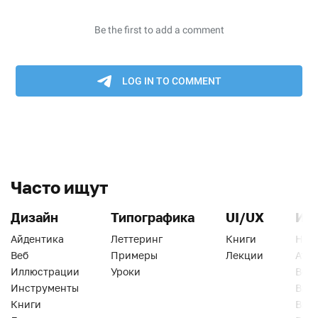
Часто ищут
Дизайн
Типографика
UI/UX
Ин
Айдентика
Леттеринг
Книги
Han
Веб
Примеры
Лекции
Ати
Иллюстрации
Уроки
Веб
Инструменты
Вид
Книги
Виз