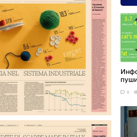
Инфо
пуши
0