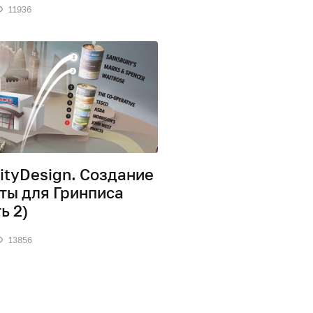
11936
ityDesign. Создание
ты для Гринписа
ь 2)
13856