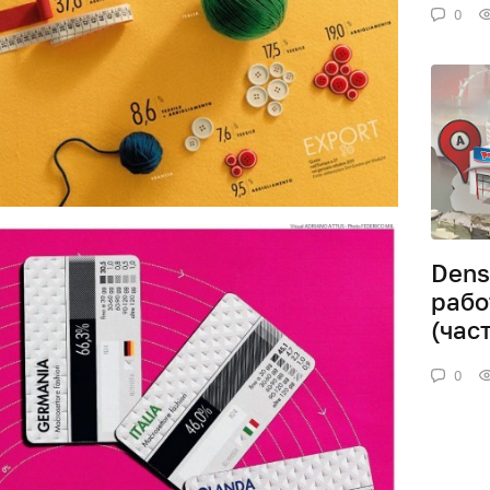
0
Dens
рабо
(част
0