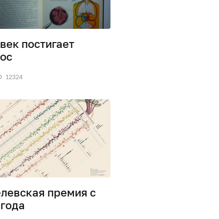
век постигает
ос
12324
левская премия с
 года