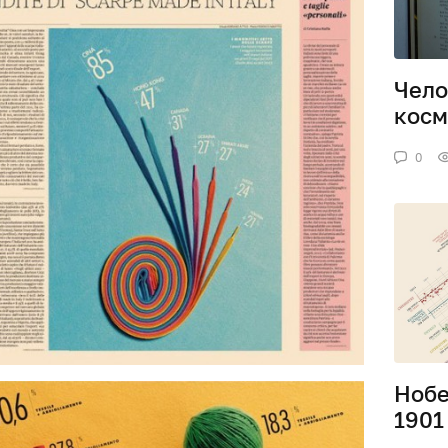
Чело
косм
0
Нобе
1901