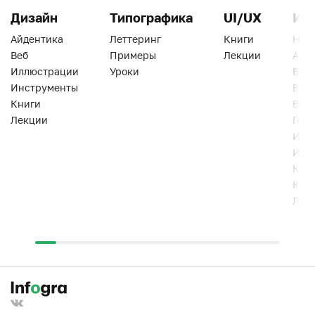
Дизайн
Типографика
UI/UX
Ин
Айдентика
Леттеринг
Книги
Han
Веб
Примеры
Лекции
Ати
Иллюстрации
Уроки
Веб
Инструменты
Вид
Книги
Виз
Лекции
Геро
Инс
Инт
Кни
Кур
Лек