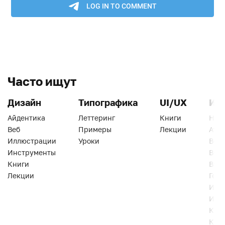
Часто ищут
Дизайн
Типографика
UI/UX
Ин
Айдентика
Леттеринг
Книги
Han
Веб
Примеры
Лекции
Ати
Иллюстрации
Уроки
Веб
Инструменты
Вид
Книги
Виз
Лекции
Геро
Инс
Инт
Кни
Кур