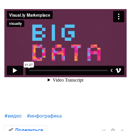
#видео
#инфографика
0
Поделиться