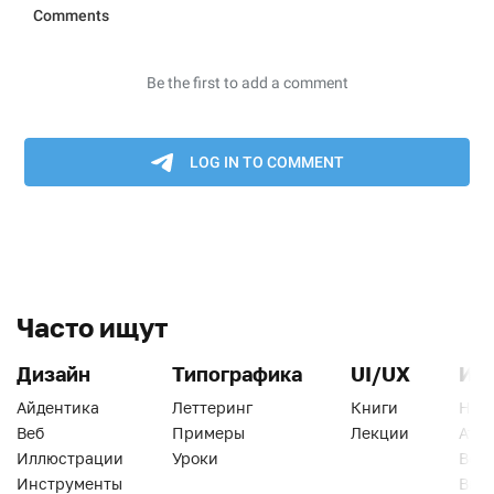
Часто ищут
Дизайн
Типографика
UI/UX
Ин
Айдентика
Леттеринг
Книги
Han
Веб
Примеры
Лекции
Ати
Иллюстрации
Уроки
Веб
Инструменты
Вид