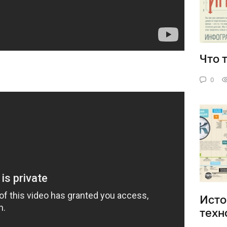
Что 
0
Исто
техн