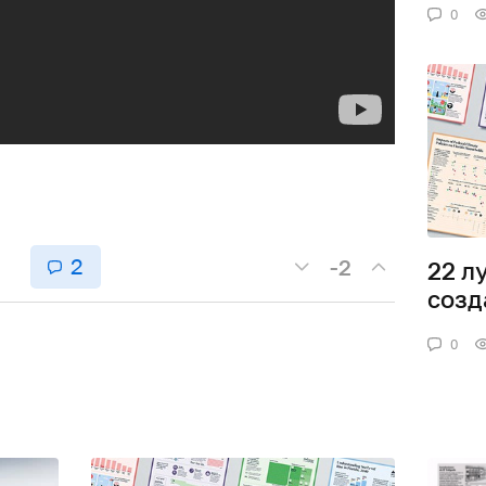
0
2
-2
22 л
созд
0