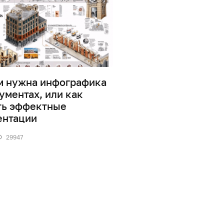
м нужна инфографика
Дизайн информаци
ументах, или как
0
41872
ть эффектные
ентации
29947