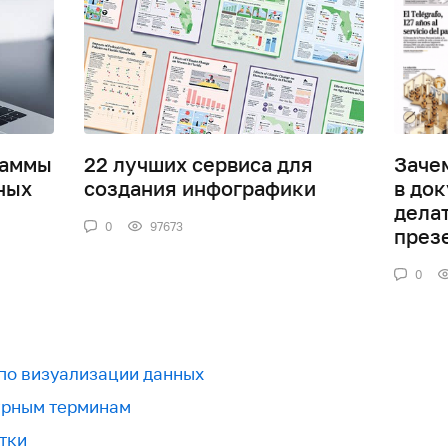
раммы
22 лучших сервиса для
Заче
ных
создания инфографики
в док
дела
0
97673
през
0
 по визуализации данных
урным терминам
тки