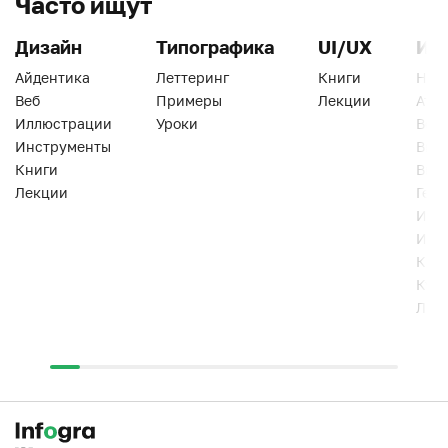
Часто ищут
Дизайн
Типографика
UI/UX
Ин
Айдентика
Леттеринг
Книги
Han
Веб
Примеры
Лекции
Ати
Иллюстрации
Уроки
Веб
Инструменты
Вид
Книги
Виз
Лекции
Геро
Инс
Инт
Кни
Кур
Лек