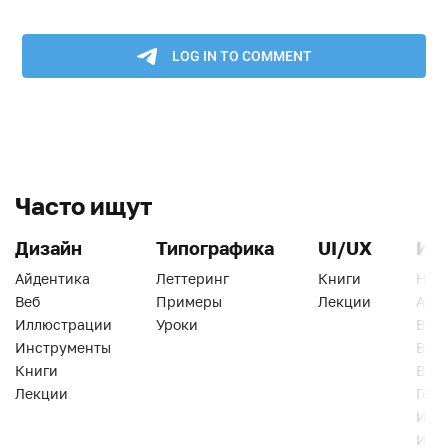
Часто ищут
Дизайн
Типографика
UI/UX
Ин
Айдентика
Леттеринг
Книги
Han
Веб
Примеры
Лекции
Ати
Иллюстрации
Уроки
Веб
Инструменты
Вид
Книги
Виз
Лекции
Геро
Инс
Инт