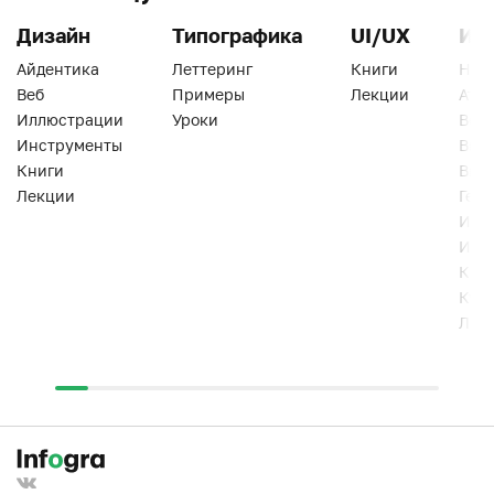
Дизайн
Типографика
UI/UX
Ин
Айдентика
Леттеринг
Книги
Han
Веб
Примеры
Лекции
Ати
Иллюстрации
Уроки
Веб
Инструменты
Вид
Книги
Виз
Лекции
Геро
Инс
Инт
Кни
Кур
Лек