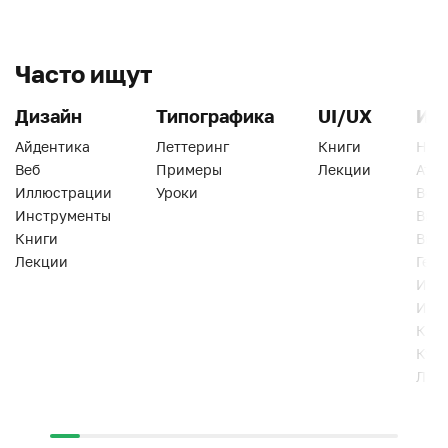
Часто ищут
Дизайн
Типографика
UI/UX
Ин
Айдентика
Леттеринг
Книги
Han
Веб
Примеры
Лекции
Ати
Иллюстрации
Уроки
Веб
Инструменты
Вид
Книги
Виз
Лекции
Геро
Инс
Инт
Кни
Кур
Лек