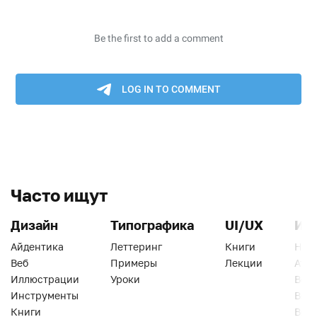
Часто ищут
Дизайн
Типографика
UI/UX
Ин
Айдентика
Леттеринг
Книги
Han
Веб
Примеры
Лекции
Ати
Иллюстрации
Уроки
Веб
Инструменты
Вид
Книги
Виз