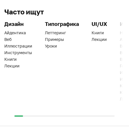
Часто ищут
Дизайн
Типографика
UI/UX
Ин
Айдентика
Леттеринг
Книги
Han
Веб
Примеры
Лекции
Ати
Иллюстрации
Уроки
Веб
Инструменты
Вид
Книги
Виз
Лекции
Геро
Инс
Инт
Кни
Кур
Лек